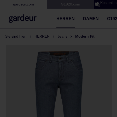
Kostenlos
gardeur.com
G1920.com
 Hauptinhalt springen
Zur Suche springen
Zur Hauptnavigation springen
HERREN
DAMEN
G19
Sie sind hier:
HERREN
Jeans
Modern Fit