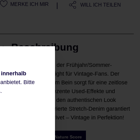
|
MERKE ICH MIR
WILL ICH TEILEN
Beschreibung
Die Bennet Jeans aus der Frühjahr/Sommer-
 innerhalb
Kollektion ist ein Highlight für Vintage-Fans. Der
nbietet. Bitte
Modern Fit mit geradem Bein sorgt für eine zeitlose
.
Passform, während dezente Used-Effekte und
handgefertigte Details den authentischen Look
abrunden. Der strukturierte Stretch-Denim garantiert
Tragekomfort. Black Rivet – Vintage in Perfektion!
4Nature Score