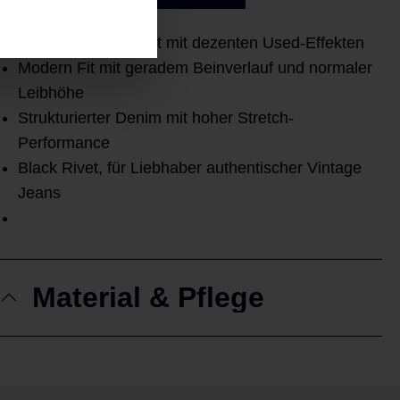
Kernige Five Pocket mit dezenten Used-Effekten
Modern Fit mit geradem Beinverlauf und normaler
Leibhöhe
Strukturierter Denim mit hoher Stretch-
Performance
Black Rivet, für Liebhaber authentischer Vintage
Jeans
Material & Pflege