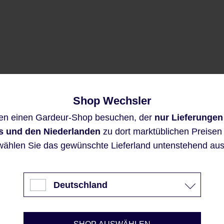
Shop Wechsler
Diese Website verwendet Cookies,
en einen Gardeur-Shop besuchen, der
nur Lieferungen
um eine bestmögliche Erfahrung
bieten zu können.
s und den Niederlanden
zu dort marktüblichen Preisen a
Mehr Informationen ...
wählen Sie das gewünschte Lieferland untenstehend aus
Akzeptieren
Deutschland
Nur technisch notwendige
Konfigurieren