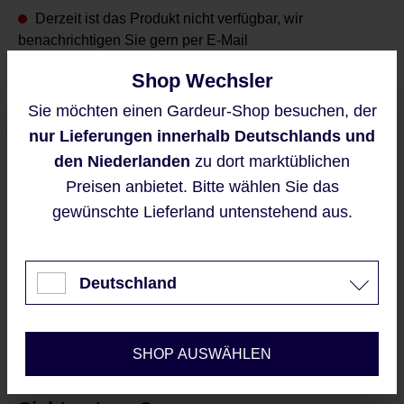
Derzeit ist das Produkt nicht verfügbar, wir
benachrichtigen Sie gern per E-Mail
Shop Wechsler
Sie möchten einen Gardeur-Shop besuchen, der
Diese Website verwendet Cookies,
nur Lieferungen innerhalb Deutschlands und
um eine bestmögliche Erfahrung
Benachrichtigen Sie mich
bieten zu können.
den Niederlanden
zu dort marktüblichen
Mehr Informationen ...
Diese Seite ist durch reCAPTCHA
Preisen anbietet. Bitte wählen Sie das
geschützt und es gelten die
gewünschte Lieferland untenstehend aus.
Datenschutzrichtlinie
und
Akzeptieren
Nutzungsbedingungen
.
Mit dem Senden Ihrer E-
Nur technisch notwendige
Mailadresse, erklären Sie sich
Deutschland
automatisch mit unseren
AGBs
Konfigurieren
und Datenschutzrichtlinien
einverstanden
SHOP AUSWÄHLEN