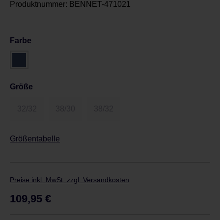
Produktnummer:
BENNET-471021
Farbe
Größe
32/32
38/30
38/32
Größentabelle
Preise inkl. MwSt. zzgl. Versandkosten
Regulärer Preis:
109,95 €