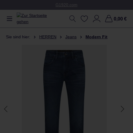
G1920.com
Zum Hauptinhalt springen
0,00 €
Sie sind hier:
HERREN
Jeans
Modern Fit