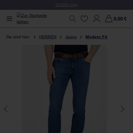
G1920.com
Zum Hauptinhalt springen
0,00 €
Sie sind hier:
HERREN
Jeans
Modern Fit