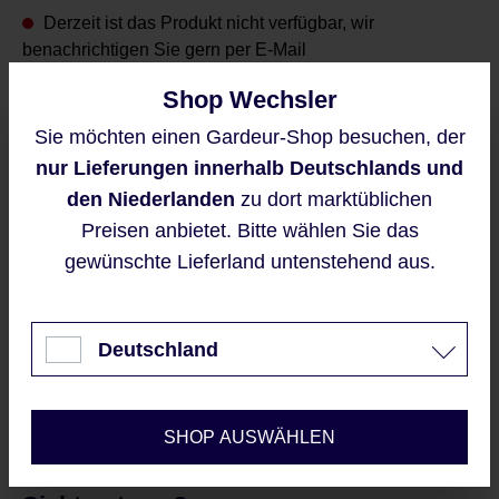
Derzeit ist das Produkt nicht verfügbar, wir
benachrichtigen Sie gern per E-Mail
Shop Wechsler
Sie möchten einen Gardeur-Shop besuchen, der
Diese Website verwendet Cookies,
nur Lieferungen innerhalb Deutschlands und
um eine bestmögliche Erfahrung
Benachrichtigen Sie mich
bieten zu können.
den Niederlanden
zu dort marktüblichen
Mehr Informationen ...
Diese Seite ist durch reCAPTCHA
Preisen anbietet. Bitte wählen Sie das
geschützt und es gelten die
gewünschte Lieferland untenstehend aus.
Datenschutzrichtlinie
und
Akzeptieren
Nutzungsbedingungen
.
Mit dem Senden Ihrer E-
Nur technisch notwendige
Mailadresse, erklären Sie sich
Deutschland
automatisch mit unseren
AGBs
Konfigurieren
und Datenschutzrichtlinien
einverstanden
SHOP AUSWÄHLEN