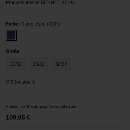
Produktnummer:
BENNET-471021
Farbe:
Stone Used (7167)
Größe
32/32
38/30
38/32
Größentabelle
Preise inkl. MwSt. zzgl. Versandkosten
Regulärer Preis:
109,95 €