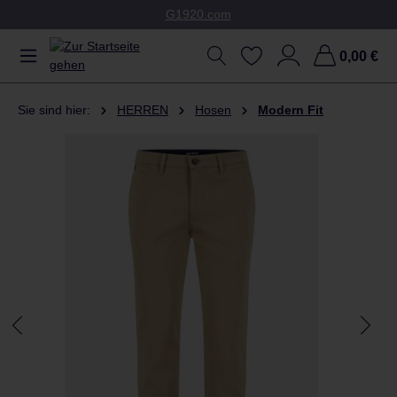
G1920.com
Zum Hauptinhalt springen
0,00 €
Sie sind hier:
HERREN
Hosen
Modern Fit