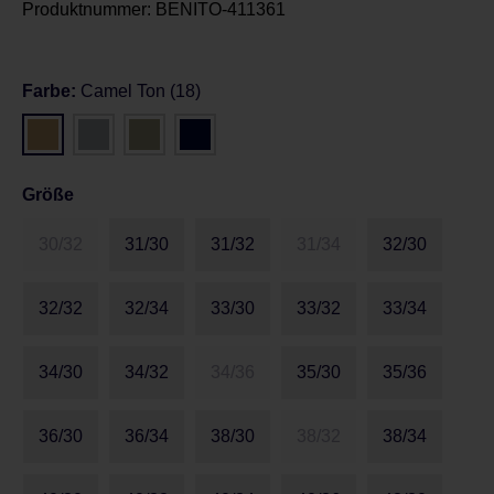
Produktnummer:
BENITO-411361
Farbe:
Camel Ton (18)
Größe
30/32
31/30
31/32
31/34
32/30
32/32
32/34
33/30
33/32
33/34
34/30
34/32
34/36
35/30
35/36
36/30
36/34
38/30
38/32
38/34