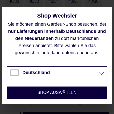
40/30
40/32
40/34
40/36
42/30
Shop Wechsler
42/32
42/34
44/30
44/32
46/34
Sie möchten einen Gardeur-Shop besuchen, der
Diese Website verwendet Cookies,
nur Lieferungen innerhalb Deutschlands und
48/32
um eine bestmögliche Erfahrung
bieten zu können.
den Niederlanden
zu dort marktüblichen
Mehr Informationen ...
Preisen anbietet. Bitte wählen Sie das
Größentabelle
gewünschte Lieferland untenstehend aus.
Akzeptieren
Preise inkl. MwSt. zzgl. Versandkosten
Nur technisch notwendige
Deutschland
Verkaufspreis:
76,95 €
%
Konfigurieren
Regulärer Preis:
109,95 €
(30.01% gespart)
SHOP AUSWÄHLEN
Sofort verfügbar, Lieferzeit: 2-5 Werktage