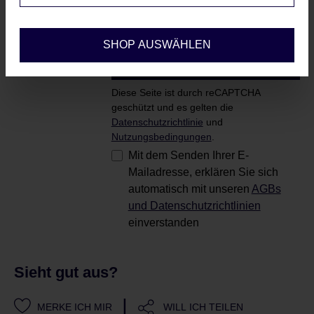
Konfigurieren
SHOP AUSWÄHLEN
Benachrichtigen Sie mich
Diese Seite ist durch reCAPTCHA
geschützt und es gelten die
Datenschutzrichtlinie
und
Nutzungsbedingungen
.
Mit dem Senden Ihrer E-
Mailadresse, erklären Sie sich
automatisch mit unseren
AGBs
und Datenschutzrichtlinien
einverstanden
Sieht gut aus?
|
MERKE ICH MIR
WILL ICH TEILEN