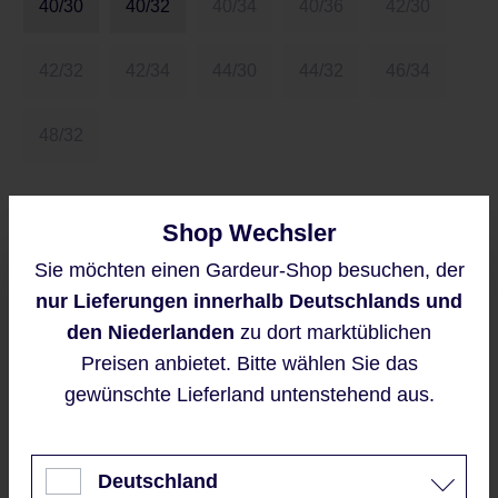
40/30
40/32
40/34
40/36
42/30
42/32
42/34
44/30
44/32
46/34
48/32
Größentabelle
Shop Wechsler
Sie möchten einen Gardeur-Shop besuchen, der
Diese Website verwendet Cookies,
Preise inkl. MwSt. zzgl. Versandkosten
nur Lieferungen innerhalb Deutschlands und
um eine bestmögliche Erfahrung
bieten zu können.
den Niederlanden
zu dort marktüblichen
Verkaufspreis:
54,95 €
%
Mehr Informationen ...
Preisen anbietet. Bitte wählen Sie das
Regulärer Preis:
109,95 €
(50.02% gespart)
gewünschte Lieferland untenstehend aus.
Akzeptieren
Derzeit ist das Produkt nicht verfügbar, wir
Nur technisch notwendige
benachrichtigen Sie gern per E-Mail
Deutschland