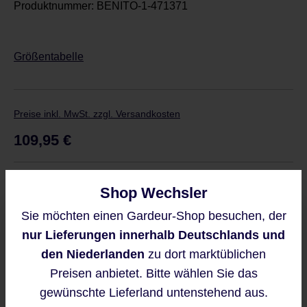
Produktnummer:
BENITO-1-471371
Größentabelle
Preise inkl. MwSt. zzgl. Versandkosten
Regulärer Preis:
109,95 €
Derzeit ist das Produkt nicht verfügbar, wir
Shop Wechsler
benachrichtigen Sie gern per E-Mail
Sie möchten einen Gardeur-Shop besuchen, der
Diese Website verwendet Cookies,
nur Lieferungen innerhalb Deutschlands und
um eine bestmögliche Erfahrung
bieten zu können.
den Niederlanden
zu dort marktüblichen
Mehr Informationen ...
Preisen anbietet. Bitte wählen Sie das
Benachrichtigen Sie mich
gewünschte Lieferland untenstehend aus.
Diese Seite ist durch reCAPTCHA
Akzeptieren