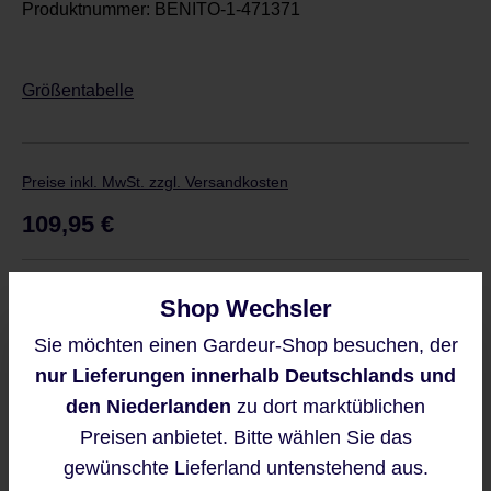
Produktnummer:
BENITO-1-471371
Größentabelle
Preise inkl. MwSt. zzgl. Versandkosten
Regulärer Preis:
109,95 €
Derzeit ist das Produkt nicht verfügbar, wir
Shop Wechsler
benachrichtigen Sie gern per E-Mail
Sie möchten einen Gardeur-Shop besuchen, der
Diese Website verwendet Cookies,
nur Lieferungen innerhalb Deutschlands und
um eine bestmögliche Erfahrung
bieten zu können.
den Niederlanden
zu dort marktüblichen
Mehr Informationen ...
Preisen anbietet. Bitte wählen Sie das
Benachrichtigen Sie mich
gewünschte Lieferland untenstehend aus.
Diese Seite ist durch reCAPTCHA
Akzeptieren