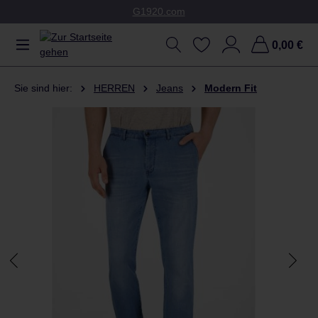
G1920.com
Zum Hauptinhalt springen
0,00 €
Sie sind hier:
HERREN
Jeans
Modern Fit