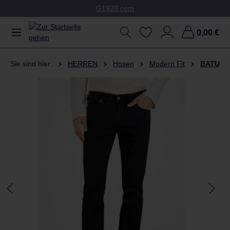
G1920.com
Zum Hauptinhalt springen
0,00 €
Sie sind hier:
HERREN
Hosen
Modern Fit
BATU