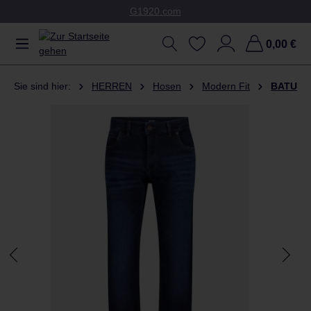
G1920.com
Zum Hauptinhalt springen
0,00 €
Sie sind hier:
HERREN
Hosen
Modern Fit
BATU