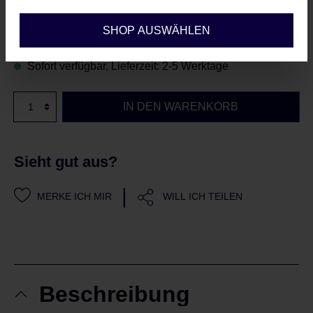
Regulärer Preis:
99,95 €
SHOP AUSWÄHLEN
Sofort verfügbar, Lieferzeit: 2-5 Werktage
IN DEN WARENKORB
Sieht gut aus?
|
MERKE ICH MIR
WILL ICH TEILEN
Beschreibung