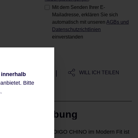
Mit dem Senden Ihrer E-
Mailadresse, erklären Sie sich
automatisch mit unseren
AGBs und
Datenschutzrichtlinien
einverstanden
Sieht gut aus?
|
MERKE ICH MIR
WILL ICH TEILEN
 innerhalb
nbietet. Bitte
.
Beschreibung
Die BARDO-71115 INDIGO CHINO im Modern Fit ist