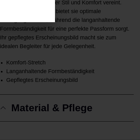
ein zeitloser Favorit, der Stil und Komfort vereint.
Dank Komfort-Stretch bietet sie optimale
Bewegungsfreiheit, während die langanhaltende
Formbeständigkeit für eine perfekte Passform sorgt.
Ihr gepflegtes Erscheinungsbild macht sie zum
idealen Begleiter für jede Gelegenheit.
Komfort-Stretch
Langanhaltende Formbeständigkeit
Gepflegtes Erscheinungsbild
Material & Pflege