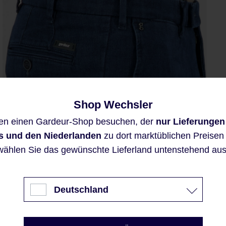
Shop Wechsler
Diese Website verwendet Cookies,
en einen Gardeur-Shop besuchen, der
nur Lieferungen
um eine bestmögliche Erfahrung
bieten zu können.
s und den Niederlanden
zu dort marktüblichen Preisen a
Mehr Informationen ...
wählen Sie das gewünschte Lieferland untenstehend aus
Akzeptieren
Deutschland
Nur technisch notwendige
Konfigurieren