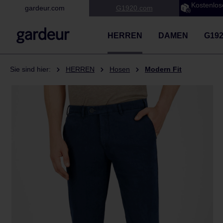
Kostenlos
gardeur.com
G1920.com
 Hauptinhalt springen
Zur Suche springen
Zur Hauptnavigation springen
HERREN
DAMEN
G19
Sie sind hier:
HERREN
Hosen
Modern Fit