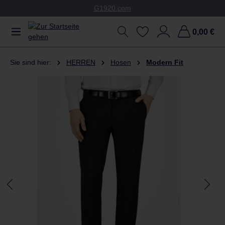
G1920.com
Zum Hauptinhalt springen
0,00 €
Sie sind hier:
HERREN
Hosen
Modern Fit