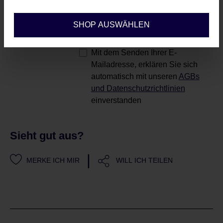
Konfigurieren
Diese Seite ist durch reCAPTCHA
geschützt und es gelten die
SHOP AUSWÄHLEN
Datenschutzrichtlinie
und
Nutzungsbedingungen
.
Mit dem Senden Ihrer E-
Mailadresse, erklären Sie sich
automatisch mit unseren
AGBs
und Datenschutzrichtlinien
einverstanden
Sieht gut aus?
|
MERKE ICH MIR
WILL ICH TEILEN