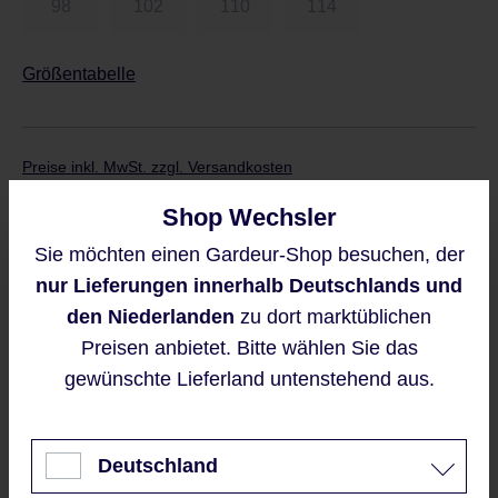
98
102
110
114
Größentabelle
Preise inkl. MwSt. zzgl. Versandkosten
Verkaufspreis:
76,95 €
%
Shop Wechsler
Regulärer Preis:
109,95 €
(30.01% gespart)
Sie möchten einen Gardeur-Shop besuchen, der
Diese Website verwendet Cookies,
nur Lieferungen innerhalb Deutschlands und
um eine bestmögliche Erfahrung
bieten zu können.
den Niederlanden
zu dort marktüblichen
Derzeit ist das Produkt nicht verfügbar, wir
Mehr Informationen ...
Preisen anbietet. Bitte wählen Sie das
benachrichtigen Sie gern per E-Mail
gewünschte Lieferland untenstehend aus.
Akzeptieren
Nur technisch notwendige
Deutschland
Benachrichtigen Sie mich