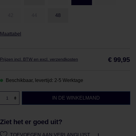
42
44
48
Maattabel
Nor
€ 99,95
Prijzen incl. BTW en excl. verzendkosten
Beschikbaar, levertijd: 2-5 Werktage
IN DE WINKELMAND
Ziet het er goed uit?
|
TOEVOEGEN AAN VERLANGLIJST