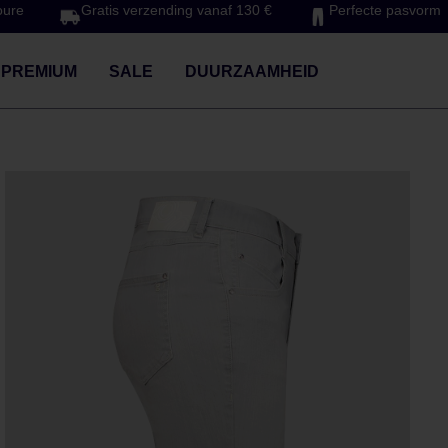
oure
Gratis verzending vanaf 130 €
Perfecte pasvorm
 PREMIUM
SALE
DUURZAAMHEID