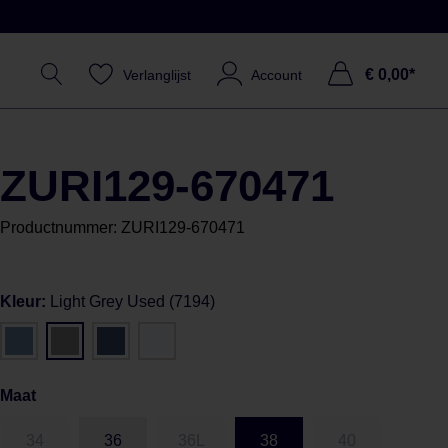
€ 0,00*
Verlanglijst
Account
ZURI129-670471
Productnummer:
ZURI129-670471
Kleur:
Light Grey Used (7194)
Maat
34
36
36L
38
40