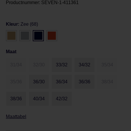
Productnummer:
SEVEN-1-411361
Kleur:
Zee (68)
Maat
31/34
32/30
33/32
34/32
35/34
35/36
36/30
36/34
36/36
38/34
38/36
40/34
42/32
Maattabel