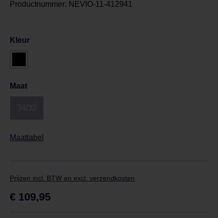
Productnummer:
NEVIO-11-412941
Kleur
Maat
34/32
Maattabel
Prijzen incl. BTW en excl. verzendkosten
Normale prijs:
€ 109,95