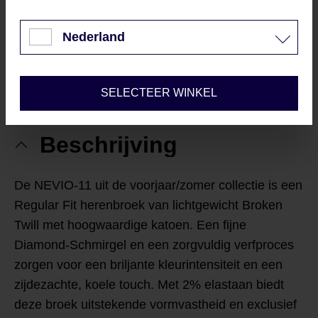
|
TOEVOEGEN AAN VERLANGLIJST
Weigeren
Nederland
IK WIL DELEN
Configureren
SELECTEER WINKEL
Beschrijving
De
NEVIO-11
uit de
voorjaar/zomer collectie
is een
Regular Fit herenbroek
van lichtgewicht
Broken
Twill
met
hoogwaardige katoen
. Een
fijne
Diamond-Schmirgel
en een zorgvuldig verfproces
zorgen voor een
briljante kleurintensiteit
en een
zijdezachte, koele touch
. Met
2% elastaan
biedt
deze broek uitstekende vormvastheid en exclusief