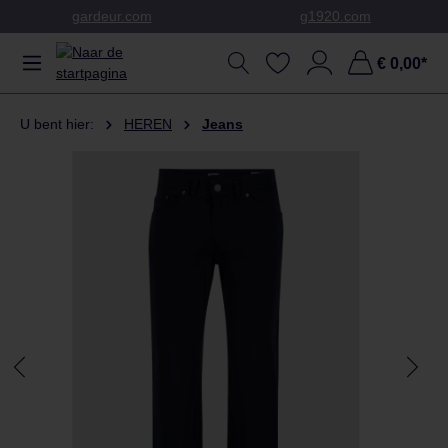
gardeur.com
g1920.com
Ga naar de hoofdinhoud
€ 0,00*
U bent hier:
HEREN
Jeans