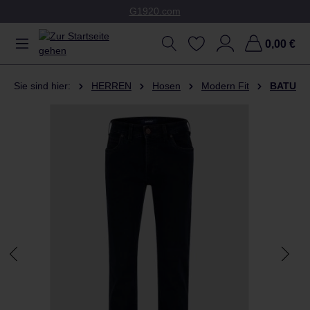
G1920.com
Zum Hauptinhalt springen
0,00 €
Sie sind hier:
HERREN
Hosen
Modern Fit
BATU